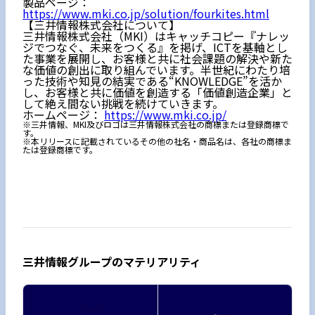
製品ページ：
https://www.mki.co.jp/solution/fourkites.html
【三井情報株式会社について】
三井情報株式会社（MKI）はキャッチコピー『ナレッ
ジでつなぐ、未来をつくる』を掲げ、ICTを基軸とし
た事業を展開し、お客様と共に社会課題の解決や新た
な価値の創出に取り組んでいます。半世紀にわたり培
った技術や知見の結実である“KNOWLEDGE”を活か
し、お客様と共に価値を創造する「価値創造企業」と
して絶え間ない挑戦を続けていきます。
ホームページ：
https://www.mki.co.jp/
※三井情報、MKI及びロゴは三井情報株式会社の商標または登録商標で
す。
※本リリースに記載されているその他の社名・商品名は、各社の商標ま
たは登録商標です。
三井情報グループのマテリアリティ