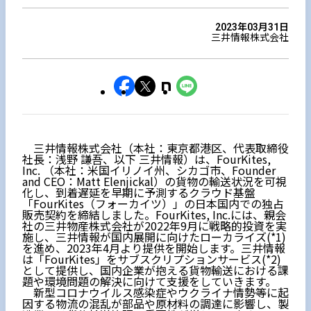
2023年03月31日
三井情報株式会社
三井情報株式会社（本社：東京都港区、代表取締役
社長：浅野 謙吾、以下 三井情報）は、FourKites,
Inc. （本社：米国イリノイ州、シカゴ市、Founder
and CEO：Matt Elenjickal）の貨物の輸送状況を可視
化し、到着遅延を早期に予測するクラウド基盤
「FourKites（フォーカイツ）」の日本国内での独占
販売契約を締結しました。FourKites, Inc.には、親会
社の三井物産株式会社が2022年9月に戦略的投資を実
施し、三井情報が国内展開に向けたローカライズ(*1)
を進め、2023年4月より提供を開始します。三井情報
は「FourKites」をサブスクリプションサービス(*2)
として提供し、国内企業が抱える貨物輸送における課
題や環境問題の解決に向けて支援をしていきます。
新型コロナウイルス感染症やウクライナ情勢等に起
因する物流の混乱が部品や原材料の調達に影響し、製