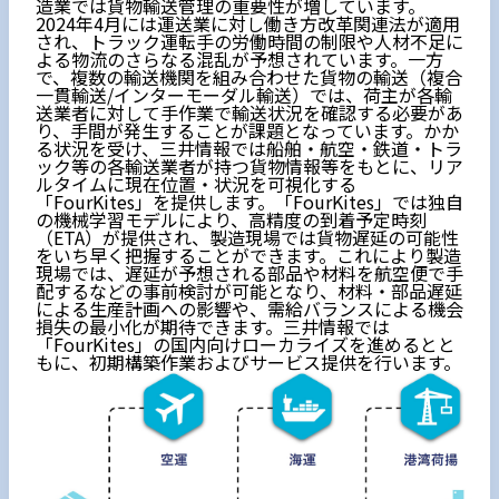
造業では貨物輸送管理の重要性が増しています。
2024年4月には運送業に対し働き方改革関連法が適用
され、トラック運転手の労働時間の制限や人材不足に
よる物流のさらなる混乱が予想されています。一方
で、複数の輸送機関を組み合わせた貨物の輸送（複合
一貫輸送/インターモーダル輸送）では、荷主が各輸
送業者に対して手作業で輸送状況を確認する必要があ
り、手間が発生することが課題となっています。かか
る状況を受け、三井情報では船舶・航空・鉄道・トラ
ック等の各輸送業者が持つ貨物情報等をもとに、リア
ルタイムに現在位置・状況を可視化する
「FourKites」を提供します。「FourKites」では独自
の機械学習モデルにより、高精度の到着予定時刻
（ETA）が提供され、製造現場では貨物遅延の可能性
をいち早く把握することができます。これにより製造
現場では、遅延が予想される部品や材料を航空便で手
配するなどの事前検討が可能となり、材料・部品遅延
による生産計画への影響や、需給バランスによる機会
損失の最小化が期待できます。三井情報では
「FourKites」の国内向けローカライズを進めるとと
もに、初期構築作業およびサービス提供を行います。