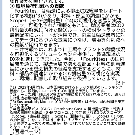
認作業が効率化されます。
③ 環境負荷削減への貢献
「FourKites」は輸送による排出CO2総量をレポート
化する機能(*3)があり、材料・部品の調達にかかる
Scope3（その他排出量）(*4)の可視化を容易に実現
します。可視化された情報をもとに、輸送業者はCO2
排出量の軽減に向けた輸送ルートの検討やトラックの
最適配置にレポートが活用でき、荷主は輸送業者に対
してデータに基づいた提言につなげ、環境負荷削減へ
の貢献が期待できます。
三井情報ではこれまでに工場やプラントの稼働状況
を可視化するソリューションを提供し、製造現場の
DXを推進してきました。今回、「FourKites」の国内
展開を通じて、製造現場で抱える部品・材料の到着遅
延にかかる機会損失の低減を支援するとともに、材
料・部品の調達にかかるCO2排出量の可視化を実現
し、環境に配慮した取り組みを後押していきます。
以上
(*1) 2023年4月以降、日本国内におけるトラック輸送のトラッキング
機能から、段階的にローカライズの推進を予定しています。
(*2) サービス利用料はお客様の貨物量に応じて都度見積となり、導入時
には別途初期構築作業費が必要です。
(*3) Sustainability Module（CO2排出量表示）は今後、国内展開を予定
しています。
(*4) 温室効果ガス（GHG：Greenhouse Gas）の排出量を算出・報告す
る際の国際的な基準（GHGプロトコル）で定義される3つのスコープ
（Scope1（直接排出量）、Scope2（間接排出量）、Scope3（その他
の排出量））をここでは指します。サプライチェーンではScope3にお
ける調達フェーズでの排出量が可視化されていないことがこれまで課題
となっていました。
【関連ページ】