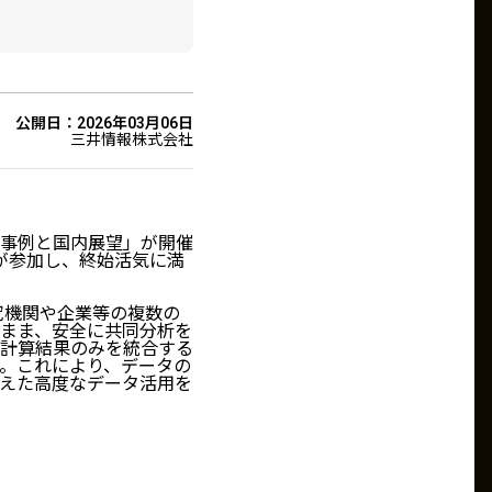
公開日：2026年03月06日
三井情報株式会社
海外事例と国内展望」が開催
が参加し、終始活気に満
とは、研究機関や企業等の複数の
まま、安全に共同分析を
計算結果のみを統合する
。これにより、データの
えた高度なデータ活用を