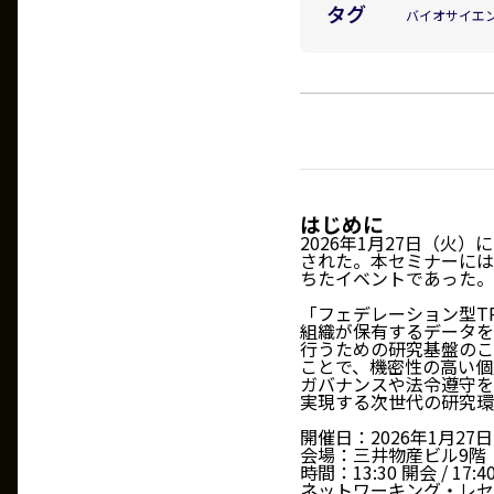
タグ
バイオサイエ
はじめに
2026年1月27日（火
された。本セミナーには
ちたイベントであった。
「フェデレーション型TRE」（
組織が保有するデータを
行うための研究基盤のこ
ことで、機密性の高い個
ガバナンスや法令遵守を
実現する次世代の研究環
開催日：2026年1月27
会場：三井物産ビル9階
時間：13:30 開会 / 17:
ネットワーキング・レセプ