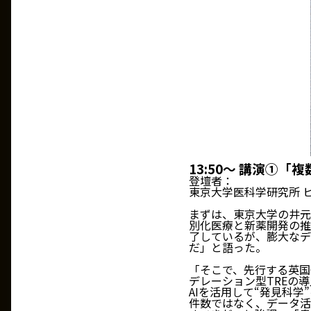
13:50～ 講演①「複
登壇者：
東京大学医科学研究所 
まずは、東京大学の井元
別化医療と新薬開発の推
了しているが、膨大なデ
だ」と語った。
「そこで、先行する英国G
デレーション型TREの
AIを活用して“発見科
件数ではなく、データ活