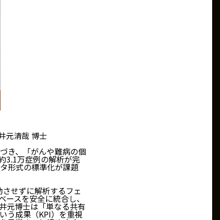
井元清哉 博士
づき、「がんや難病の個
3.1万症例の解析が完
タ形式の標準化が課題
移動させずに解析するフェ
タベースを安全に統合し、
、井元博士は「単なる共有
う成果（KPI）を重視