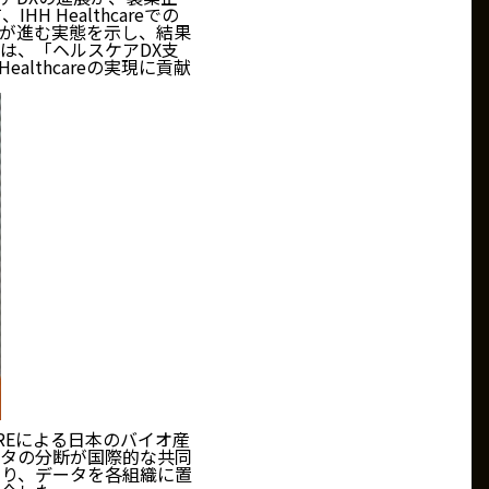
Healthcareでの
ン改善が進む実態を示し、結果
は、「ヘルスケアDX支
althcareの実現に貢献
REによる日本のバイオ産
タの分断が国際的な共同
より、データを各組織に置