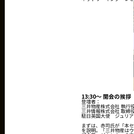
13:30～ 開会の挨拶
登壇者：
三井物産株式会社 執行役
三井情報株式会社 取締役
駐日英国大使 ジュリア・
まずは、赤司氏が「本セ
を説明。「三井物産はウ