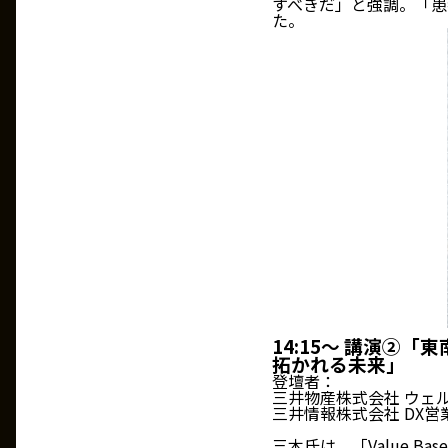
すべきだ」と強調。「患
た。
14:15～ 講演②「
拓かれる未来」
登壇者：
三井物産株式会社 ウェ
三井情報株式会社 DX
三木氏は、「Value B