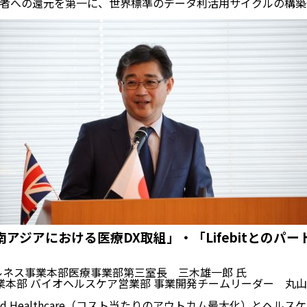
者への還元を第一に、世界標準のデータ利活用サイクルの構築
東南アジアにおける医療DX取組」・「Lifebitとのパ
ルネス事業本部医療事業部第三室長 三木雄一郎 氏
営業本部 バイオヘルスケア営業部 事業開発チームリーダー 丸
ased Healthcare（コスト当たりのアウトカム最大化）とヘル