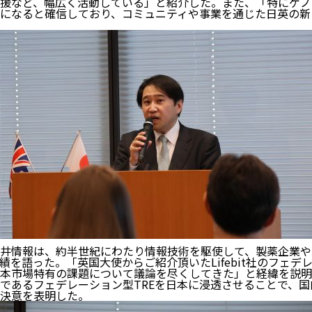
援など、幅広く活動している」と紹介した。また、「特にゲノ
になると確信しており、コミュニティや事業を通じた日英の新
井情報は、約半世紀にわたり情報技術を駆使して、製薬企業や
を語った。「英国大使からご紹介頂いたLifebit社のフェデ
本市場特有の課題について議論を尽くしてきた」と経緯を説明。「L
であるフェデレーション型TREを日本に浸透させることで、
決意を表明した。