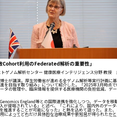
数Cohort利用のFederated解析の重要性」
ヒトゲノム解析センター 健康医療インテリジェンス分野 教授 
博士が講演。厚生労働省が進める全ゲノム解析等実行計画に基
進を目指す取り組み」について紹介した。「2025年3月時点で約
ータの管理や、臨床情報を提供する医療機関の負担低減、デー
enomics England等との国際連携を強化しつつ、データを
導入が提唱されている」と述べ、「これにより、国内外のデー
学”を推進することが可能になった」と熱を込めて語った。また
用によってどれだけ具体的な治療成果や新知見が得られたかとい