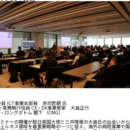
員 ICT事業本部長 赤司哲朗 氏
 常務執行役員 CX・DX事業管掌 大島正行
ロングボトム 閣下 （CMG）
ミナーの開催が駐日英国大使と三井情報の大島氏の出会いから
ェルネス領域を最重要戦略の一つと捉え、海外の病院事業や国