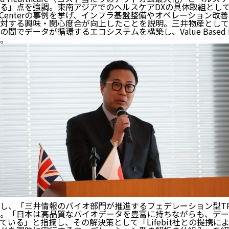
」点を強調。東南アジアでのヘルスケアDXの具体取組として、IHH 
ommand Centerの事例を挙げ、インフラ基盤整備やオペレーショ
対する興味・関心度合が向上したことを説明。三井物産として
でデータが循環するエコシステムを構築し、Value Based He
。
し、「三井情報のバイオ部門が推進するフェデレーション型T
。「日本は高品質なバイオデータを豊富に持ちながらも、デー
ている」と指摘し、その解決策として「Lifebit社との提携に